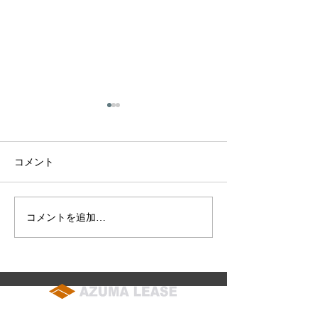
社長の会長就任、および
副社長の社長就任のお知
らせ
拝啓 時下ますますご清栄の
コメント
こととお慶び申し上げます 平
素は格別のご高配を賜り厚く
御礼申し上げます さて私議
コメントを追加…
2026年7月4日(
このたび株式会社東リース 代
(日) 東北東祭
表取締役社長を退任いたしま
チャーパーク】
した 社長在任中は永きにわた
知らせ
り ひとかたならぬご懇情をた
まわり 誠に有難く厚く御礼申
soumu@azuma-lease.co.jp
し上げます 後任には 黒米 臣