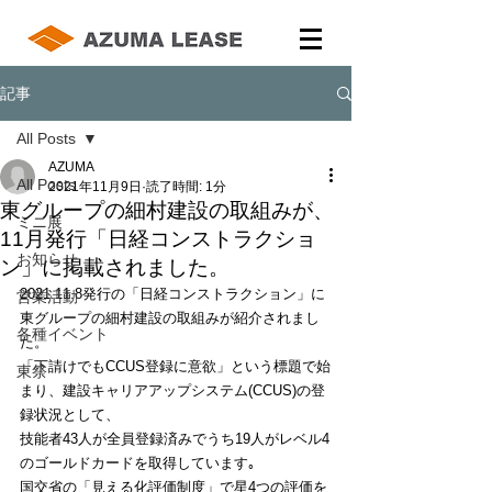
記事
All Posts
AZUMA
All Posts
2021年11月9日
読了時間: 1分
東グループの細村建設の取組みが、
ミニ展
11月発行「日経コンストラクショ
お知らせ
ン」に掲載されました。
2021.11.8発行の「日経コンストラクション」に
営業活動
東グループの細村建設の取組みが紹介されまし
各種イベント
た。
「下請けでもCCUS登録に意欲」という標題で始
東祭
まり、建設キャリアアップシステム(CCUS)の登
録状況として、
技能者43人が全員登録済みでうち19人がレベル4
のゴールドカードを取得しています｡ 
国交省の「見える化評価制度」で星4つの評価を