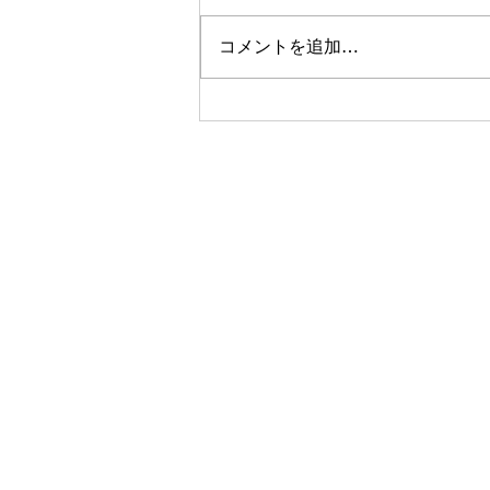
コメントを追加…
2026年 展示即売会のお知ら
せ