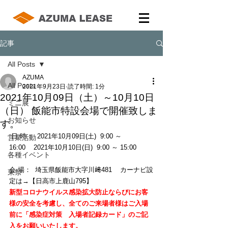
記事
All Posts
AZUMA
All Posts
2021年9月23日
読了時間: 1分
2021年10月09日（土）～10月10日
ミニ展
（日） 飯能市特設会場で開催致しま
お知らせ
す。
 日 時：  2021年10月09日(土)  9:00 ～ 
営業活動
16:00    2021年10月10日(日)  9:00 ～ 15:00
各種イベント
会 場：  埼玉県飯能市大字川﨑481    カーナビ設
東祭
定は→【日高市上鹿山795】
新型コロナウイルス感染拡大防止ならびにお客
様の安全を考慮し、全てのご来場者様はご入場
前に「感染症対策　入場者記録カード」のご記
入をお願いいたします。