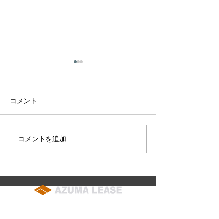
第36回東祭のお
第36回 東祭 2
月19日（土）～ 1
コメント
（日）東京サマー
会場で開催いたし
第37回東祭のお知らせ
時： 2024年10月
コメントを追加…
（土）20日（日）9
15:00（両日）
京サマーランド 
（正面駐車場） 
きる野市上代継6...
soumu@azuma-lease.co.jp
04-2964-8015
（代表）