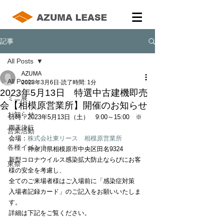
記事
All Posts
AZUMA
All Posts
2023年3月6日
読了時間: 1分
2023年5月13日 特選中古建機即売
ミニ展
会【相模原営業所】開催のお知らせ
お知らせ
日時：2023年5月13日（土）　9:00～15:00　※
雨天決行
営業活動
会場：
株式会社東リース　相模原営業所
各種イベント
　　　神奈川県相模原市中央区田名9324
新型コロナウイルス感染拡大防止ならびにお客
東祭
様の安全を考慮し、
全てのご来場者様はご入場前に「感染症対策　
入場者記録カード」のご記入をお願いいたしま
す。
詳細は下記をご覧ください。