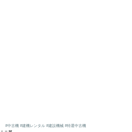
#中古機
#建機レンタル
#建設機械
#特選中古機
ミニ展