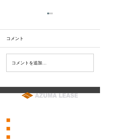
コメント
コメントを追加…
2025年 特選中古建機即売
2024年6月22
会のお知らせ（2025年3月
特選中古建機即
29日～6月14日）
山カルチャーパ
催のお知らせ
soumu@azuma-lease.co.jp
04-2964-8015
（代表）
■
会社概要
■
営業所一覧
■
グループ会社一覧