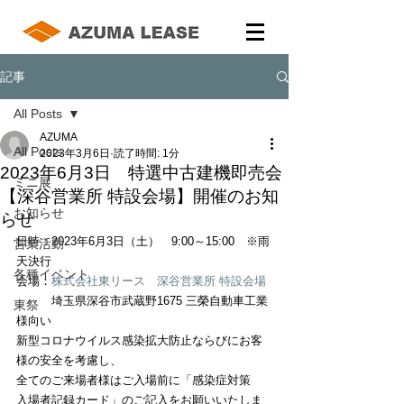
記事
All Posts
AZUMA
All Posts
2023年3月6日
読了時間: 1分
2023年6月3日 特選中古建機即売会
ミニ展
【深谷営業所 特設会場】開催のお知
お知らせ
らせ
日時：2023年6月3日（土）　9:00～15:00　※雨
営業活動
天決行
各種イベント
会場：
株式会社東リース　深谷営業所 特設会場
　　　埼玉県深谷市武蔵野1675 三榮自動車工業
東祭
様向い
新型コロナウイルス感染拡大防止ならびにお客
様の安全を考慮し、
全てのご来場者様はご入場前に「感染症対策　
入場者記録カード」のご記入をお願いいたしま