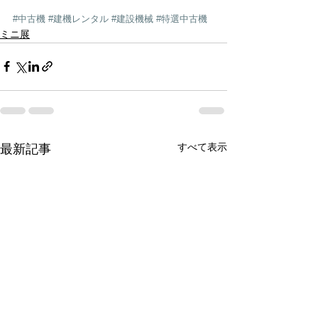
#中古機
#建機レンタル
#建設機械
#特選中古機
ミニ展
すべて表示
最新記事