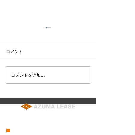
コメント
コメントを追加…
2025年 特選中古建機即売
2024年6月22
会のお知らせ（2025年3月
特選中古建機即
29日～6月14日）
山カルチャーパ
催のお知らせ
soumu@azuma-lease.co.jp
04-2964-8015
（代表）
■
会社概要