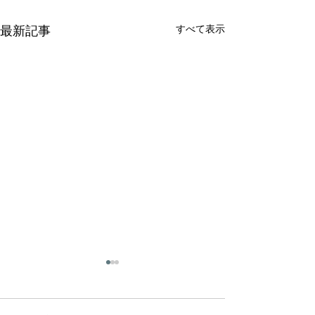
すべて表示
最新記事
社長の会長就任、および
副社長の社長就任のお知
らせ