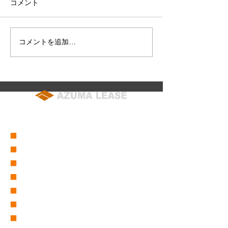
拝啓 時下ますますご清栄の
コメント
こととお慶び申し上げます 平
素は格別のご高配を賜り厚く
御礼申し上げます さて私議
コメントを追加…
2026年7月4日(
このたび株式会社東リース 代
(日) 東北東祭
表取締役社長を退任いたしま
チャーパーク】
した 社長在任中は永きにわた
知らせ
り ひとかたならぬご懇情をた
まわり 誠に有難く厚く御礼申
soumu@azuma-lease.co.jp
し上げます 後任には 黒米 臣
04-2964-8015
（代表）
行 が就任いたしましたので
私同様 倍旧のご厚誼を賜りま
■
会社概要
すようお願い申し上げます 尚
■
営業所一覧
今後は取締役会長として引き
■
グループ会社一覧
続き職
■
東リース沿革
■
東グループ沿革
■
ICT事業部
■
仮設事業部