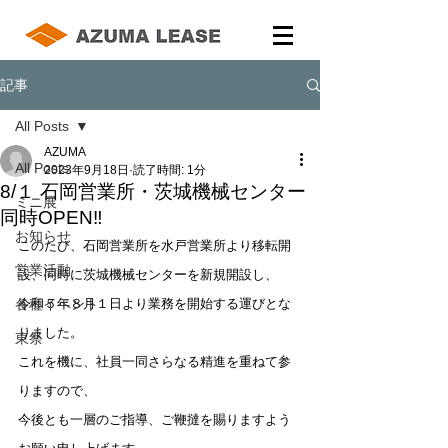
記事
All Posts
AZUMA
All Posts
2023年9月18日
読了時間: 1分
8/１ 石岡営業所・茨城機械センター
ミニ展
同時OPEN‼
お知らせ
このたび、石岡営業所を水戸営業所より移転開
営業活動
設、同時に茨城機械センターを新規開設し、
各種イベント
令和５年８月１日より業務を開始する運びとな
りました。
東祭
これを機に、社員一同さらなる精進を重ねて参
りますので、
今後とも一層のご指導、ご鞭撻を賜りますよう