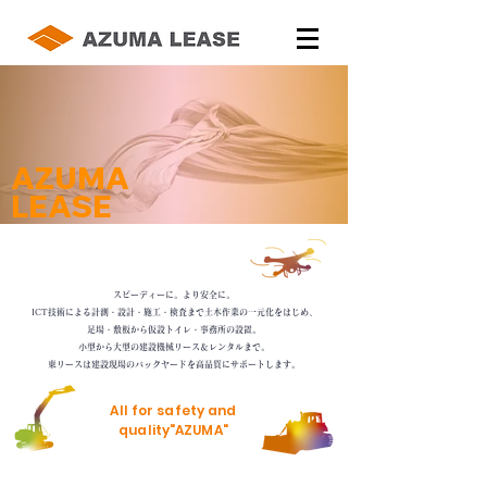
AZUMA
​LEASE
スピーディーに。より安全に。
ICT技術による計測・設計・施工・検査まで土木作業の一元化をはじめ、
足場・敷板から仮設トイレ・事務所の設置。
小型から大型の建設機械リース＆レンタルまで。
東リースは建設現場のバックヤードを高品質にサポートします。
All for safety and
quality"AZUMA"