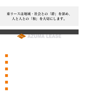
東リースは地域・社会との「絆」を深め、
人と人との「和」を大切にします。
soumu@azuma-lease.co.jp
04-2964-8015
（代表）
■
会社概要
■
営業所一覧
■
グループ会社一覧
■
東リース沿革
■
東グループ沿革
■
ICT事業部
■
仮設事業部
■
セーフティーサービス
■
採用情報