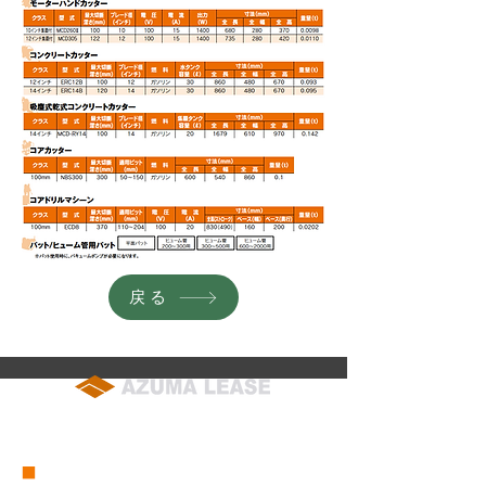
戻る
soumu@azuma-lease.co.jp
04-2964-8015
（代表）
■
会社概要