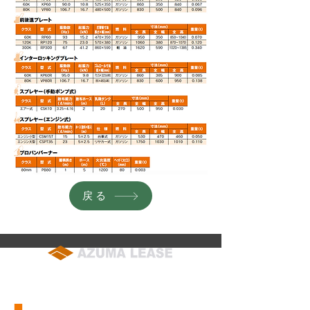
戻る
soumu@azuma-lease.co.jp
04-2964-8015
（代表）
■
会社概要