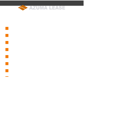
soumu@azuma-lease.co.jp
04-2964-8015
（代表）
■
会社概要
■
営業所一覧
■
グループ会社一覧
■
東リース沿革
■
東グループ沿革
■
ICT事業部
■
仮設事業部
■
セーフティーサービス
■
採用情報
■
取扱商品一覧
バックホー/バックホー（超小旋回)
バックホー(スライドアーム・パイプクラム・木造家屋解体機)
バックホー(スーパーロング・クレーン仕様性能表)
ブルドーザー/タイヤショベル/グレーダー/キャリアダンプ