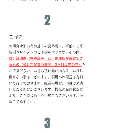
2
ご予約
お問合せ頂いたお近くの営業所に、事前にご来
店頂きレンタルのご予約を承ります。
その際、
身分証明書（免許証等）と、現住所が確認でき
るもの（公共料金領収書等・3ヶ月以内の物）
を
ご持参下さい。
お持ち頂け無い場合は、お貸し
出来ない事もございます。
現場への配送も有料
にて行っております。配送の場合、再度ご来店
いただく場合がございます。
機械の在庫状況に
より、ご希望に沿えない場合もございます。予
めご了承下さい。
3