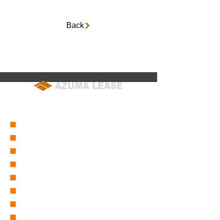
Back
soumu@azuma-lease.co.jp
04-2964-8015
（代表）
■
会社概要
■
営業所一覧
■
グループ会社一覧
■
東リース沿革
■
東グループ沿革
■
ICT事業部
■
仮設事業部
■
セーフティーサービス