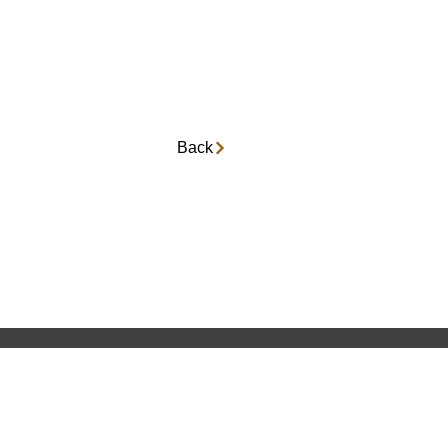
Back
電機
レータ
台数