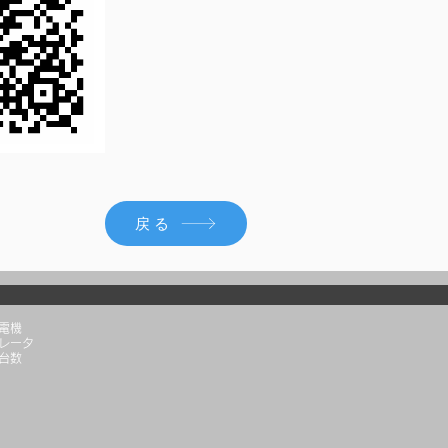
戻る
電機
レータ
台数