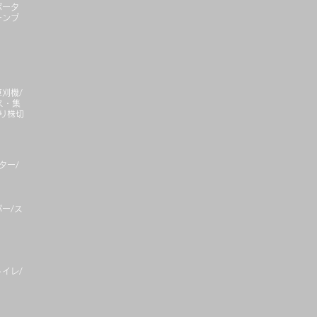
ポータ
ーンブ
刈機/
ス・集
り株切
ター/
ー/ス
イレ/