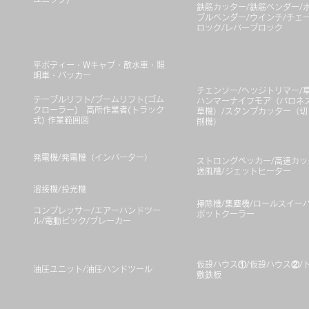
鉄筋カッター/鉄筋ベンダー/
ブルベンダー/ウインチ/チェ
ロック/レバーブロック
平ボディー・Wキャブ・散水車・照
明車・パッカー
チェンソー/ヘッジトリマー/草
テーブルリフト/ブームリフト(ゴム
ハンマーナイフモア（バロネ
クローラー) 高所作業者(トラック
草機）/
スタンプカッター（切
式) 作業範囲図
削機）
発電機/発電機（インバーター）
ストロングペッカー/高速カッ
送風機/ジェットヒーター
溶接機/投光機
掃除機/集塵機/ロールスイーパ
コンプレッサー/エアーハンドツー
ポットクーラー
ル/電動ピック/ブレーカー
仮設ハウス①/仮設ハウス②/ト
油圧ユニット/油圧ハンドツール
敷鉄板