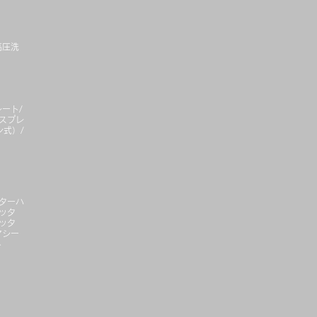
高圧洗
ート/
スプレ
式）/
ターハ
ッタ
ッタ
マシー
ト