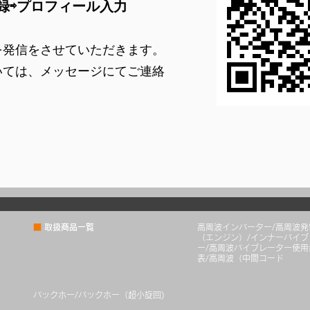
録
⇨
プロフィール入力
を発信をさせていただきます。
いては、メッセージにてご連絡
■
取扱商品一覧
高周波インバーター/高周波発
（エンジン）/インナーバイブ
ー/高周波バイブレーター使用
表/高周波（中間コード
バックホー/バックホー（超小旋回)