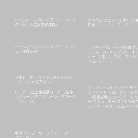
バックホー(スライドアーム・パイプ
水中ポンプ/エンジンポンプ/
クラム・木造家屋解体機)
浄機（エンジン・モーター）
バックホー(スーパーロング・クレー
ランマー/プレート/前後進プレ
ン仕様性能表)
インターロッキングプレート/
ヤー（手動ポンプ式・エンジン
プロパンバーナー
ブルドーザー/タイヤショベル/グレ
ーダー/キャリアダンプ
エンジンハンドカッター/モー
ローラー/土工用振動ローラー/自走
ンドカッター/コンクリートカ
式クレーン(カニクレーン・クローラ
ー/吸塵式乾式コンクリートカ
ークレーン)
ー/コアカッター/コアドリル
ン/パット/ヒューム管用パッ
車両(ダンプ・セーフティローダー・
ユニック)