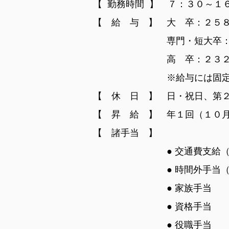
【 勤務時間 】 ７：３０～１
【 給 与 】 大 卒：２５
専門・短大卒：２４
高 卒：２３２,０
※給与には固定残業代
【 休 日 】 日・祝日、
【 昇 給 】 年１回（１０
【 諸手当 】
● 交通費支給（上限３
● 時間外手当（固定残
● 家族手当
● 資格手当
● 役職手当