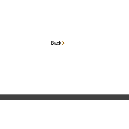
Back
電機
レータ
台数