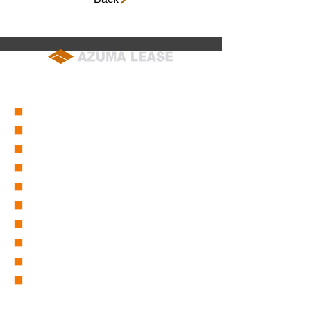
soumu@azuma-lease.co.jp
04-2964-8015
（代表）
■
会社概要
■
営業所一覧
■
グループ会社一覧
■
東リース沿革
■
東グループ沿革
■
ICT事業部
■
仮設事業部
■
セーフティーサービス
■
採用情報
■
取扱商品一覧
バックホー/バックホー（超小旋回)