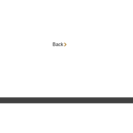
Back
電機
レータ
台数