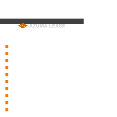
soumu@azuma-lease.co.jp
04-2964-8015
（代表）
■
会社概要
■
営業所一覧
■
グループ会社一覧
■
東リース沿革
■
東グループ沿革
■
ICT事業部
■
仮設事業部
■
セーフティーサービス
■
採用情報
■
取扱商品一覧
バックホー/バックホー（超小旋回)