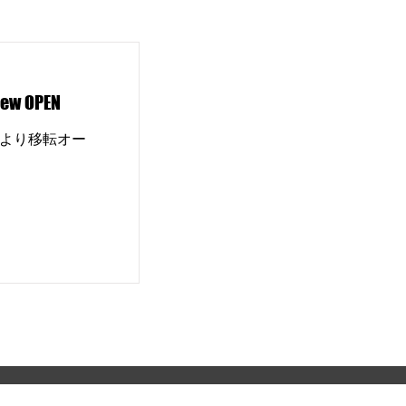
 OPEN
所より移転オー
電機