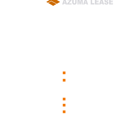
soumu@azuma-lease.co.jp
04-2964-8015（代表）
■
会社概要
■
営業所一覧
■
グループ会社一覧
■
東リース沿革
■
東グループ沿革