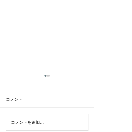
社長の会長就任、および
副社長の社長就任のお知
らせ
拝啓 時下ますますご清栄の
コメント
こととお慶び申し上げます 平
素は格別のご高配を賜り厚く
御礼申し上げます さて私議
コメントを追加…
2026年7月4日(
このたび株式会社東リース 代
(日) 東北東祭