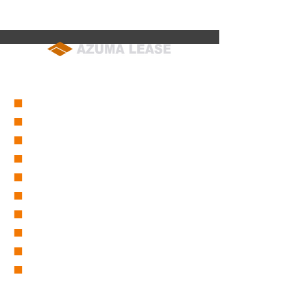
表取締役社長を退任いたしま
チャーパーク】
した 社長在任中は永きにわた
知らせ
り ひとかたならぬご懇情をた
まわり 誠に有難く厚く御礼申
soumu@azuma-lease.co.jp
し上げます 後任には 黒米 臣
04-2964-8015
（代表）
行 が就任いたしましたので
私同様 倍旧のご厚誼を賜りま
■
会社概要
すようお願い申し上げます 尚
■
営業所一覧
今後は取締役会長として引き
■
グループ会社一覧
続き職
■
東リース沿革
■
東グループ沿革
■
ICT事業部
■
仮設事業部
■
セーフティーサービス
■
採用情報
■
取扱商品一覧
バックホー/バックホー（超小旋回)
バックホー(スライドアーム・パイプクラム・木造家屋解体機)