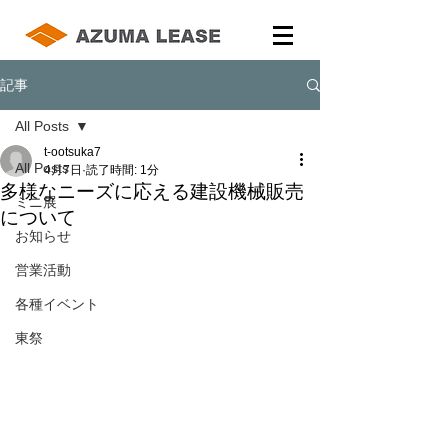
記事
All Posts
t-ootsuka7
All Posts
4月7日
読了時間: 1分
多様なニーズに応える建設機械販売
ミニ展
について
お知らせ
営業活動
各種イベント
東祭