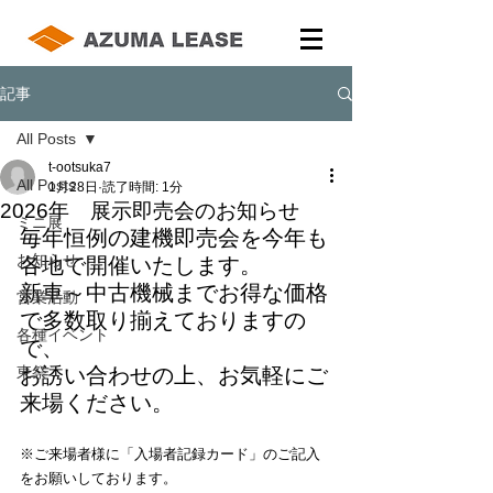
記事
All Posts
t-ootsuka7
All Posts
1月28日
読了時間: 1分
2026年 展示即売会のお知らせ
ミニ展
毎年恒例の建機即売会を今年も
お知らせ
各地で開催いたします。
新車～中古機械までお得な価格
営業活動
で多数取り揃えておりますの
各種イベント
で、
東祭
お誘い合わせの上、お気軽にご
来場ください。
※ご来場者様に「入場者記録カード」のご記入
をお願いしております。