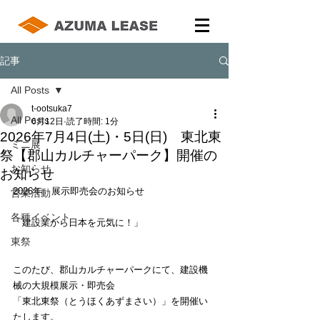
記事
All Posts
t-ootsuka7
All Posts
6月12日
読了時間: 1分
2026年7月4日(土)・5日(日) 東北東
ミニ展
祭【郡山カルチャーパーク】開催の
お知らせ
お知らせ
2026年　展示即売会のお知らせ
営業活動
各種イベント
「建設業から日本を元気に！」
東祭
このたび、郡山カルチャーパークにて、建設機
械の大規模展示・即売会
「東北東祭（とうほくあずまさい）」を開催い
たします。