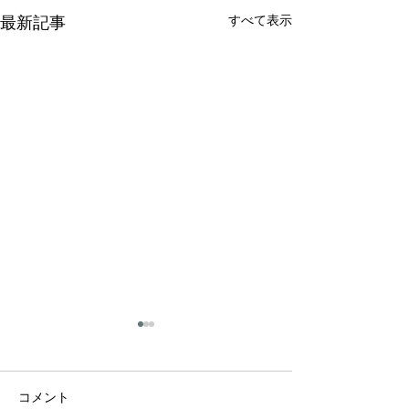
すべて表示
最新記事
社長の会長就任、および
副社長の社長就任のお知
らせ
拝啓 時下ますますご清栄の
コメント