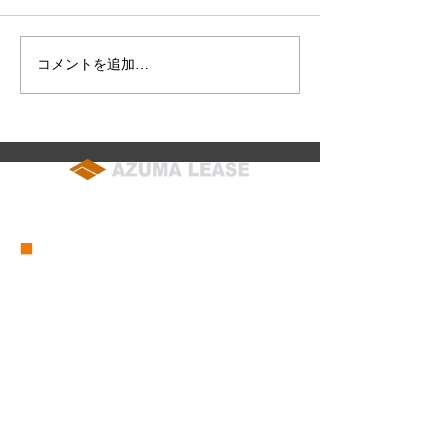
こととお慶び申し上げます 平
素は格別のご高配を賜り厚く
御礼申し上げます さて私議
コメントを追加…
多様なニーズに
このたび株式会社東リース 代
設機械販売につ
表取締役社長を退任いたしま
した 社長在任中は永きにわた
り ひとかたならぬご懇情をた
まわり 誠に有難く厚く御礼申
soumu@azuma-lease.co.jp
し上げます 後任には 黒米 臣
04-2964-8015
（代表）
行 が就任いたしましたので
私同様 倍旧のご厚誼を賜りま
■
会社概要
すようお願い申し上げます 尚
■
営業所一覧
今後は取締役会長として引き
■
グループ会社一覧
続き職
■
東リース沿革
■
東グループ沿革
■
ICT事業部
■
仮設事業部
■
セーフティーサービス