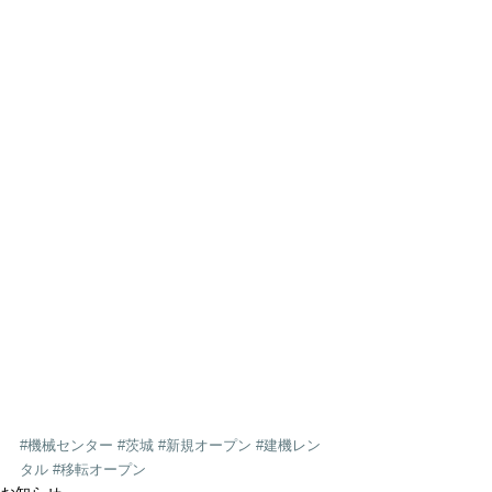
#機械センター
#茨城
#新規オープン
#建機レン
タル
#移転オープン