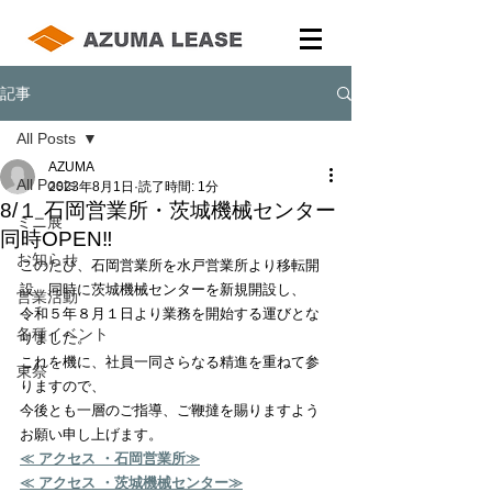
記事
All Posts
AZUMA
All Posts
2023年8月1日
読了時間: 1分
8/１ 石岡営業所・茨城機械センター
ミニ展
同時OPEN‼
お知らせ
このたび、石岡営業所を水戸営業所より移転開
設、同時に茨城機械センターを新規開設し、
営業活動
令和５年８月１日より業務を開始する運びとな
各種イベント
りました。
これを機に、社員一同さらなる精進を重ねて参
東祭
りますので、
今後とも一層のご指導、ご鞭撻を賜りますよう
お願い申し上げます。
≪ アクセス ・石岡営業所≫
≪ アクセス ・茨城機械センター≫