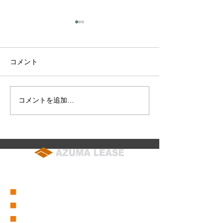
社長の会長就任、および
副社長の社長就任のお知
らせ
拝啓 時下ますますご清栄の
コメント
こととお慶び申し上げます 平
素は格別のご高配を賜り厚く
御礼申し上げます さて私議
コメントを追加…
2026年7月4日(
このたび株式会社東リース 代
(日) 東北東祭
表取締役社長を退任いたしま
チャーパーク】
した 社長在任中は永きにわた
知らせ
り ひとかたならぬご懇情をた
まわり 誠に有難く厚く御礼申
soumu@azuma-lease.co.jp
し上げます 後任には 黒米 臣
04-2964-8015
（代表）
行 が就任いたしましたので
私同様 倍旧のご厚誼を賜りま
■
会社概要
すようお願い申し上げます 尚
■
営業所一覧
今後は取締役会長として引き
■
グループ会社一覧